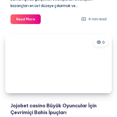
kazançları en üst düzeye çıkarmak ve…
Matematiksel
4 min read
Read More
Spor
Jojobet
bahis
0
Stratejileri
Jojobet casino Büyük Oyuncular İçin
Çevrimiçi Bahis İpuçları