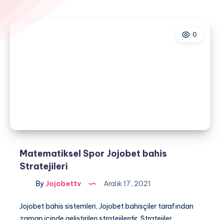
0
Matematiksel Spor Jojobet bahis
Stratejileri
By
Jojobettv
Aralık 17, 2021
Jojobet bahis sistemleri, Jojobet bahisçiler tarafından
zaman içinde geliştirilen stratejilerdir. Stratejiler,