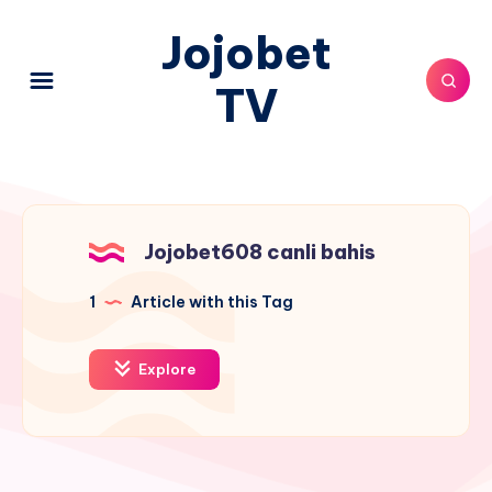
Jojobet
TV
Jojobet608 canli bahis
1
Article with this Tag
Explore