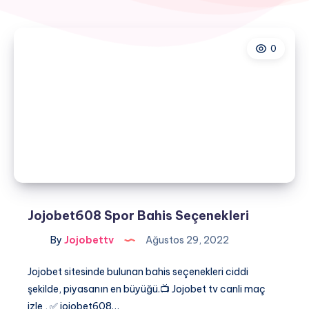
0
Jojobet608 Spor Bahis Seçenekleri
By
Jojobettv
Ağustos 29, 2022
Jojobet sitesinde bulunan bahis seçenekleri ciddi
şekilde, piyasanın en büyüğü.📺 Jojobet tv canli maç
izle , ✅ jojobet608…