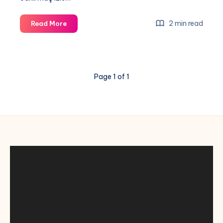
jojobet609
2 min read
Read More
Online
Slot
Çeşitleri
Page 1 of 1