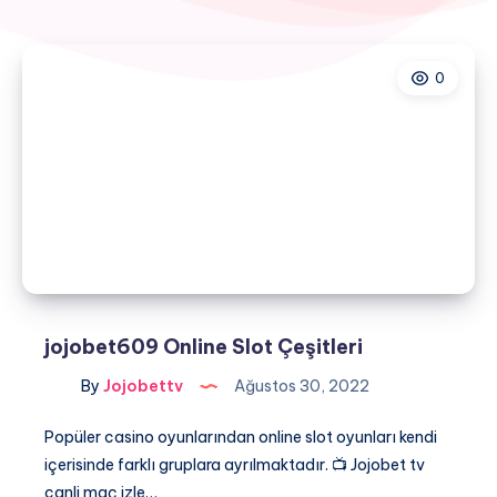
0
jojobet609 Online Slot Çeşitleri
By
Jojobettv
Ağustos 30, 2022
Popüler casino oyunlarından online slot oyunları kendi
içerisinde farklı gruplara ayrılmaktadır. 📺 Jojobet tv
canli maç izle…