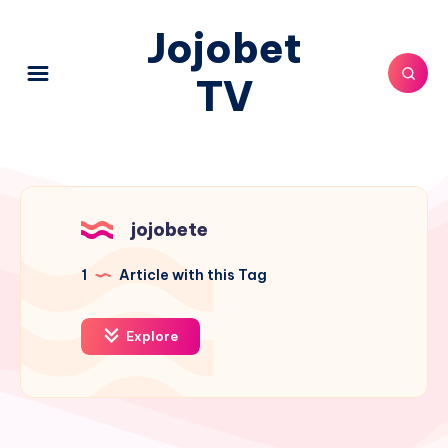
Jojobet
TV
jojobete
1
Article with this Tag
Explore