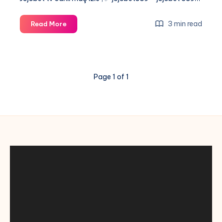
jojobet589
3 min read
Read More
Spor
Bahisleri
ile
Kazancınızı
Page 1 of 1
Katlayın