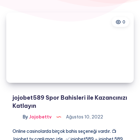
0
jojobet589 Spor Bahisleri ile Kazancınızı
Katlayın
By
Jojobettv
Ağustos 10, 2022
Online casinolarda birçok bahis seçeneği vardır. 📺
Jojobet tv canli maç izle , ✅ jojobet589 – jojobet 589…