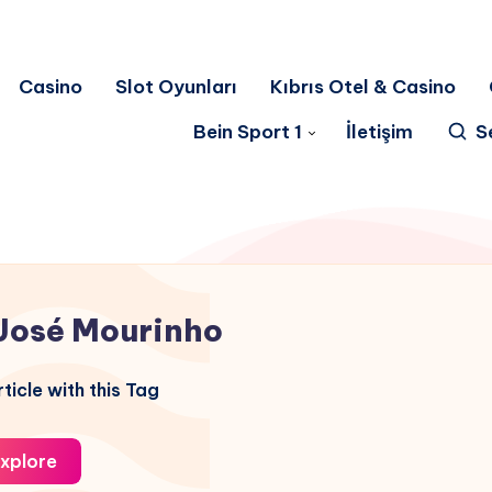
Casino
Slot Oyunları
Kıbrıs Otel & Casino
Bein Sport 1
İletişim
S
José Mourinho
ticle with this Tag
xplore