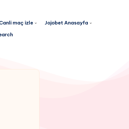
Canli maç izle
Jojobet Anasayfa
earch