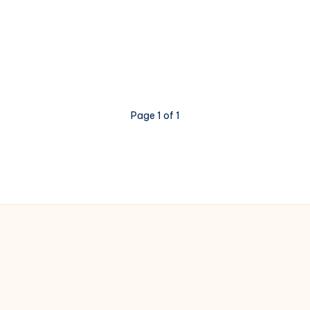
Page 1 of 1