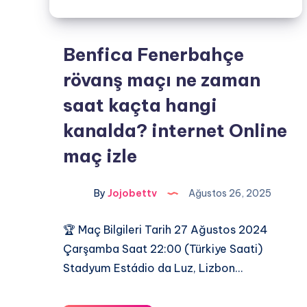
Benfica Fenerbahçe
rövanş maçı ne zaman
saat kaçta hangi
kanalda? internet Online
maç izle
By
Jojobettv
Ağustos 26, 2025
🏆 Maç Bilgileri Tarih 27 Ağustos 2024
Çarşamba Saat 22:00 (Türkiye Saati)
Stadyum Estádio da Luz, Lizbon…