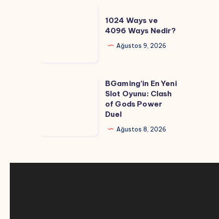
1024
1024 Ways ve
Ways
4096 Ways Nedir?
ve
Ağustos 9, 2026
4096
Ways
Nedir?
BGaming’in En Yeni
BGaming’in
Slot Oyunu: Clash
En
of Gods Power
Yeni
Duel
Slot
Ağustos 8, 2026
Oyunu:
Clash
of
Gods
Power
Duel