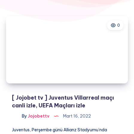
0
[ Jojobet tv ] Juventus Villarreal maçı
canli izle, UEFA Maçları izle
By
Jojobettv
Mart 16, 2022
Juventus, Perşembe günü Allianz Stadyumu’nda