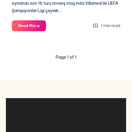
oynanan son 16 turu rövanş maçında Villarreal ile UEFA
Şampiyonlar Ligi çeyrek…
[
1 min read
Read More
Jojobet
tv
]
Juventus
Page 1 of 1
Villarreal
maçı
canli
izle,
UEFA
Maçları
izle