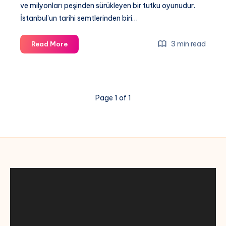
ve milyonları peşinden sürükleyen bir tutku oyunudur.
İstanbul’un tarihi semtlerinden biri…
Fatih
3 min read
Read More
Karagümrük
Galatasaray
maçı
donmadan
Page 1 of 1
şifresiz
canlı
izle
(BEDAVA)