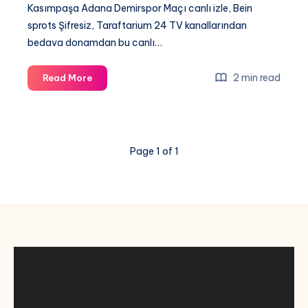
Kasımpaşa Adana Demirspor Maçı canlı izle, Bein
sprots Şifresiz, Taraftarium 24 TV kanallarından
bedava donamdan bu canlı…
Kasımpaşa
2 min read
Read More
Adana
Demirspor
Maçı
canlı
Page 1 of 1
izle,
Bein
sprots
Şifresiz,
Taraftarium
24
TV