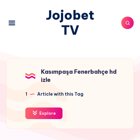
Jojobet
TV
Kasımpaşa Fenerbahçe hd
izle
1
Article with this Tag
Explore