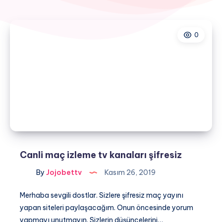
0
Canli maç izleme tv kanaları şifresiz
By
Jojobettv
Kasım 26, 2019
Merhaba sevgili dostlar. Sizlere şifresiz maç yayını
yapan siteleri paylaşacağım. Onun öncesinde yorum
yapmayı unutmayın. Sizlerin düşüncelerini…