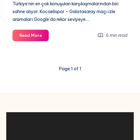
Türkiye’nin en çok konuşulan karşılaşmalarından biri
sahne alıyor: Kocaelispor – Galatasaray maçı izle
aramaları Google’da rekor seviyeye…
Kocaelispor
6 min read
Read More
–
Galatasaray
Maçı
izle,
Page 1 of 1
Taraftarium
24
Şifresiz
Donmadan
CANLI