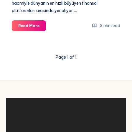
hacmiyle dünyanın en hızlı büyüyen finansal
platformları arasında yer alıyor….
Kripto
3 min read
Read More
Borsaları
Nasıl
Para
Kazanıyor?
Page 1 of 1
2026
Tam
Rehberi