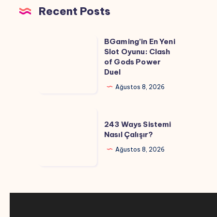
Recent Posts
1
canli
şifresiz
BGaming’in En Yeni
BGaming’in
Slot Oyunu: Clash
HD,
En
of Gods Power
donmadan
Yeni
Duel
izle
Slot
Ağustos 8, 2026
Oyunu:
Clash
243
of
243 Ways Sistemi
Ways
Nasıl Çalışır?
Gods
Sistemi
Power
Ağustos 8, 2026
Nasıl
Duel
Çalışır?