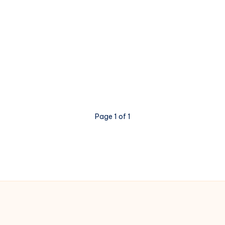
Page 1 of 1