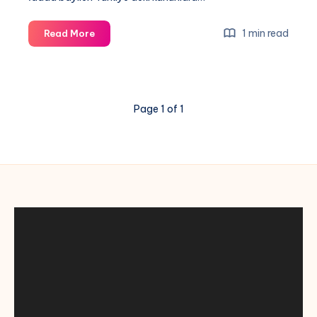
Bahis
1 min read
Read More
Oynanan
Ortamlar
Neden
Farklı?
Page 1 of 1