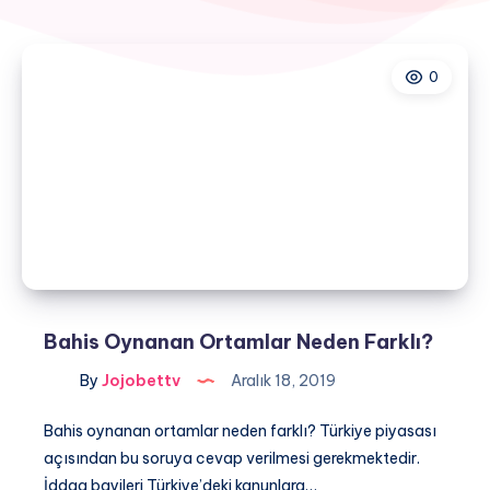
0
Bahis Oynanan Ortamlar Neden Farklı?
By
Jojobettv
Aralık 18, 2019
Bahis oynanan ortamlar neden farklı? Türkiye piyasası
açısından bu soruya cevap verilmesi gerekmektedir.
İddaa bayileri Türkiye’deki kanunlara…