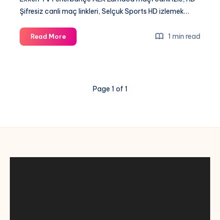
Şifresiz canli maç linkleri, Selçuk Sports HD izlemek…
[
1 min read
Read More
Exxen
TV
]
Fenerbahçe
Page 1 of 1
AEK
Larnaca
maçı
canli
izle,
HD
Şifresiz
canli
maç
linkleri,
Selçuk
Sports