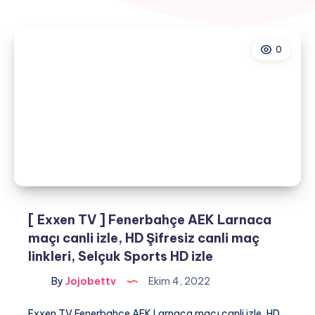
0
[ Exxen TV ] Fenerbahçe AEK Larnaca
maçı canli izle, HD Şifresiz canli maç
linkleri, Selçuk Sports HD izle
By
Jojobettv
Ekim 4, 2022
Exxen TV Fenerbahçe AEK Larnaca maçı canli izle, HD