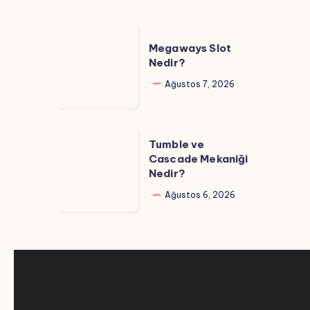
Maçı
Megaways
Megaways Slot
Slot
Nedir?
Nedir?
Ağustos 7, 2026
Tumble
Tumble ve
ve
Cascade Mekaniği
Nedir?
Cascade
Mekaniği
Ağustos 6, 2026
Nedir?