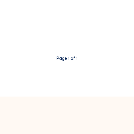
Page 1 of 1