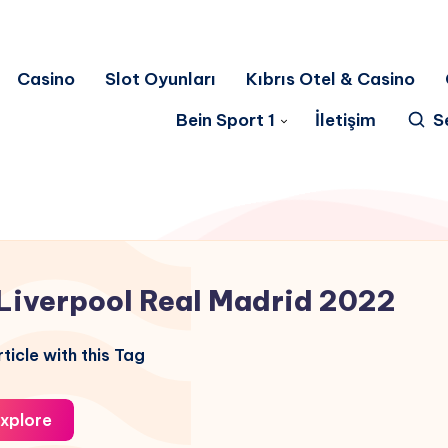
Casino
Slot Oyunları
Kıbrıs Otel & Casino
Bein Sport 1
İletişim
S
Liverpool Real Madrid 2022
ticle with this Tag
xplore