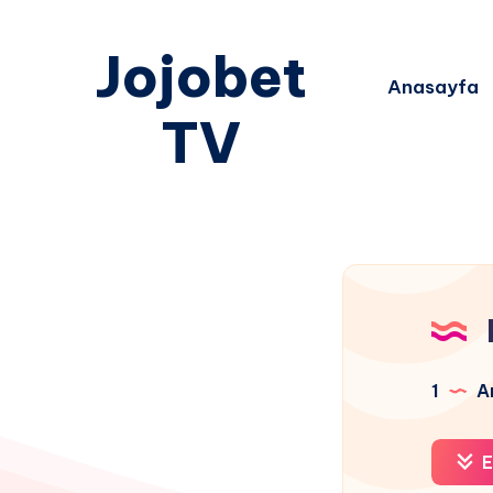
Jojobet
Anasayfa
TV
1
Ar
E