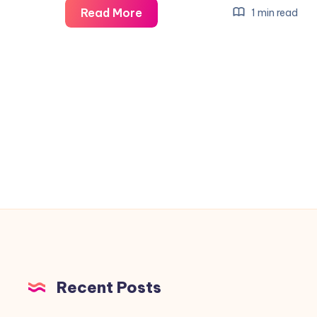
[
Read More
1 min read
Exxen
Spor
]
Liverpool
Real
Madrid
maçı
canli
izle,
Şampiyonlar
ligi
final
maçı
Recent Posts
şifresiz
izle,