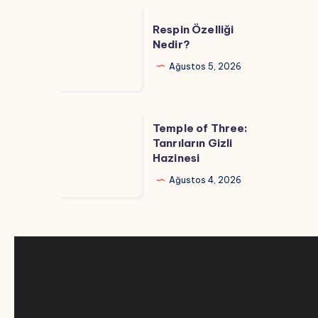
Donmadan
Respin
Respin Özelliği
kesintisiz
Özelliği
Nedir?
izle
Nedir?
Ağustos 5, 2026
Temple
Temple of Three:
of
Tanrıların Gizli
Hazinesi
Three:
Tanrıların
Ağustos 4, 2026
Gizli
Hazinesi