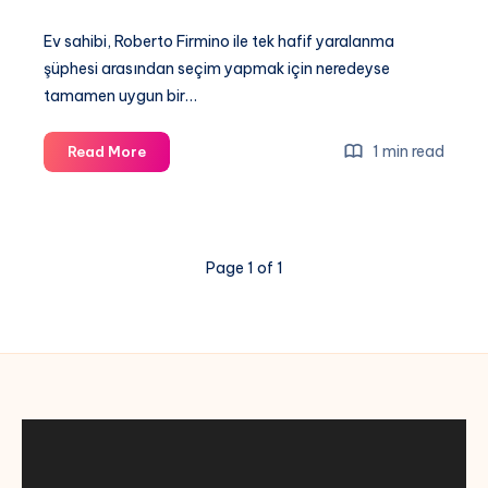
Ev sahibi, Roberto Firmino ile tek hafif yaralanma
şüphesi arasından seçim yapmak için neredeyse
tamamen uygun bir…
[
1 min read
Read More
Jojobet
TV
canli
]
Page 1 of 1
Liverpool
Villarreal
maçı
canli
izle,
Exxen
spor
şifresiz
canli