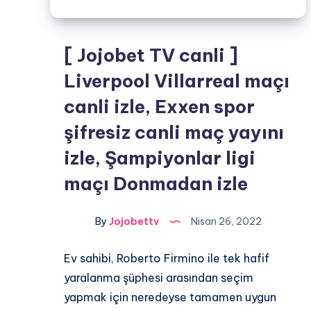
[ Jojobet TV canli ]
Liverpool Villarreal maçı
canli izle, Exxen spor
şifresiz canli maç yayını
izle, Şampiyonlar ligi
maçı Donmadan izle
By
Jojobettv
Nisan 26, 2022
Ev sahibi, Roberto Firmino ile tek hafif
yaralanma şüphesi arasından seçim
yapmak için neredeyse tamamen uygun