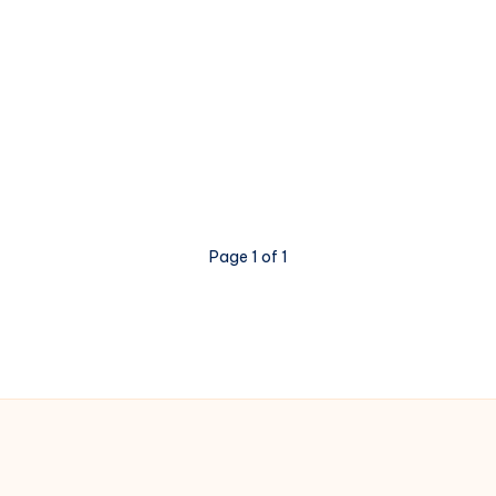
Page 1 of 1