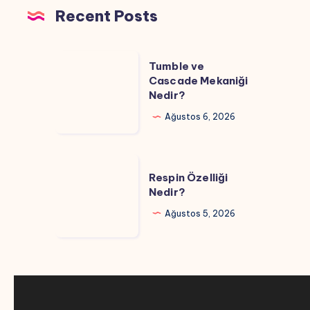
Recent Posts
maç
yayını
izle,
Tumble
Tumble ve
Şampiyonlar
ve
Cascade Mekaniği
ligi
Nedir?
Cascade
maçı
Mekaniği
Ağustos 6, 2026
Donmadan
Nedir?
izle
Respin
Respin Özelliği
Özelliği
Nedir?
Nedir?
Ağustos 5, 2026