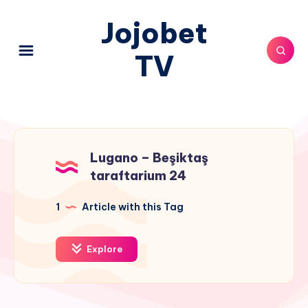
Jojobet
TV
Lugano – Beşiktaş
taraftarium 24
1
Article with this Tag
Explore