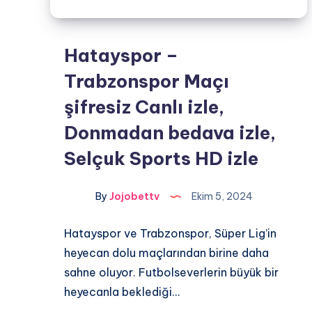
Hatayspor –
Trabzonspor Maçı
şifresiz Canlı izle,
Donmadan bedava izle,
Selçuk Sports HD izle
By
Jojobettv
Ekim 5, 2024
Hatayspor ve Trabzonspor, Süper Lig’in
heyecan dolu maçlarından birine daha
sahne oluyor. Futbolseverlerin büyük bir
heyecanla beklediği…