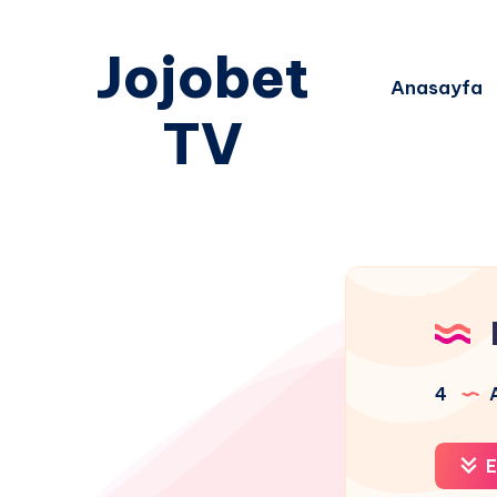
Jojobet
Anasayfa
TV
4
A
E