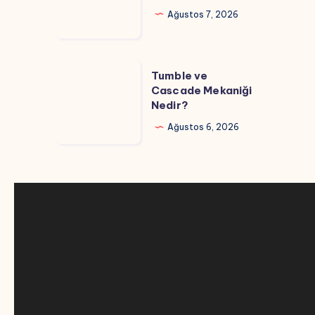
Nedir?
Ağustos 7, 2026
Tumble
Tumble ve
ve
Cascade Mekaniği
Nedir?
Cascade
Mekaniği
Ağustos 6, 2026
Nedir?