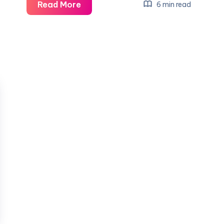
Antalyaspor
Read More
6 min read
–
Fenerbahçe
Maçı
canli
şifresiz
donmadan
izle,
Maç
yayın
Linkleri