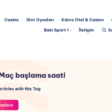
Casino
Slot Oyunları
Kıbrıs Otel & Casino
Bein Sport 1
İletişim
S
Maç başlama saati
rticles with this Tag
xplore