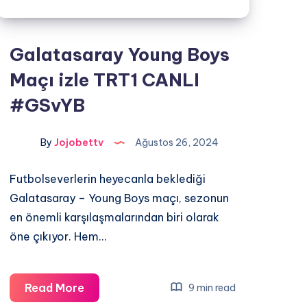
Galatasaray Young Boys
Maçı izle TRT1 CANLI
#GSvYB
By
Jojobettv
Ağustos 26, 2024
Futbolseverlerin heyecanla beklediği
Galatasaray – Young Boys maçı, sezonun
en önemli karşılaşmalarından biri olarak
öne çıkıyor. Hem…
Galatasaray
Read More
9 min read
Young