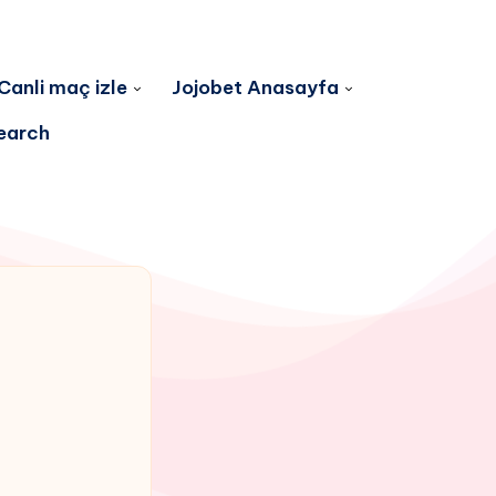
Canli maç izle
Jojobet Anasayfa
earch