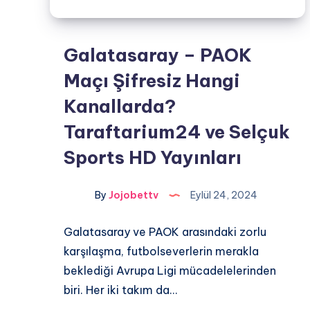
Galatasaray – PAOK
Maçı Şifresiz Hangi
Kanallarda?
Taraftarium24 ve Selçuk
Sports HD Yayınları
By
Jojobettv
Eylül 24, 2024
Galatasaray ve PAOK arasındaki zorlu
karşılaşma, futbolseverlerin merakla
beklediği Avrupa Ligi mücadelelerinden
biri. Her iki takım da…