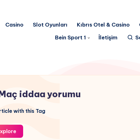
Casino
Slot Oyunları
Kıbrıs Otel & Casino
Bein Sport 1
İletişim
S
Maç iddaa yorumu
ticle with this Tag
xplore