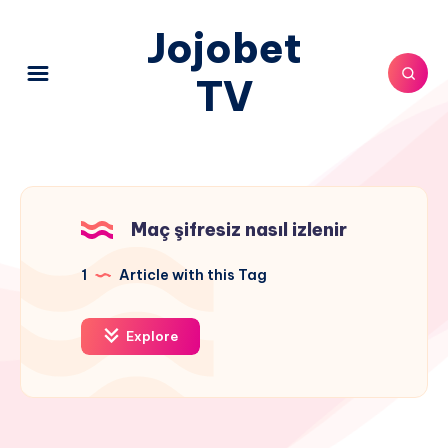
Jojobet
TV
Maç şifresiz nasıl izlenir
1
Article with this Tag
Explore