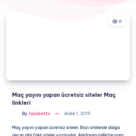
0
Maç yayını yapan ücretsiz siteler Maç
linkleri
By
Jojobettv
Aralık 1, 2019
Maç yayını yapan ücretsiz siteler. Bazı sitelerde dalga
geçer gibi fakir siteler yazmışlar. Arkdaşım millette para