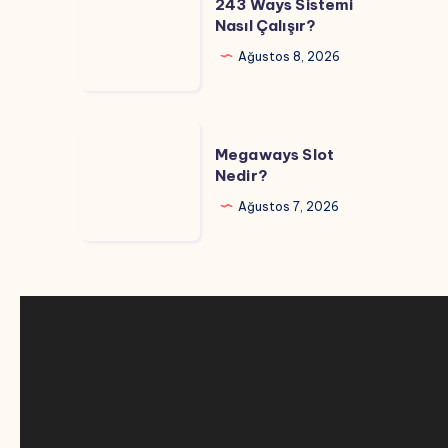
243 Ways Sistemi
Ways
Nasıl Çalışır?
Sistemi
Ağustos 8, 2026
Nasıl
Çalışır?
Megaways
Megaways Slot
Slot
Nedir?
Nedir?
Ağustos 7, 2026