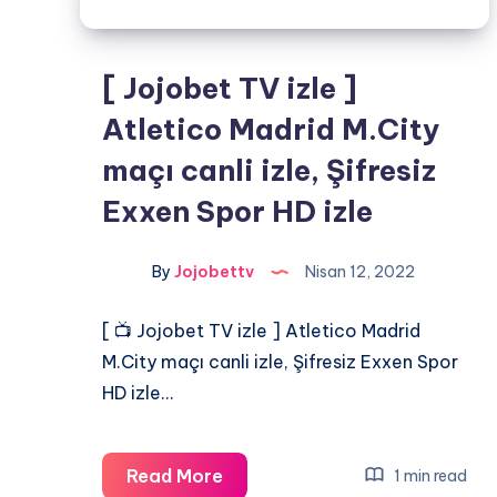
[ Jojobet TV izle ]
Atletico Madrid M.City
maçı canli izle, Şifresiz
Exxen Spor HD izle
By
Jojobettv
Nisan 12, 2022
[ 📺 Jojobet TV izle ] Atletico Madrid
M.City maçı canli izle, Şifresiz Exxen Spor
HD izle…
[
Read More
1 min read