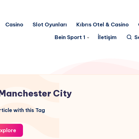
Casino
Slot Oyunları
Kıbrıs Otel & Casino
Bein Sport 1
İletişim
S
Manchester City
ticle with this Tag
xplore