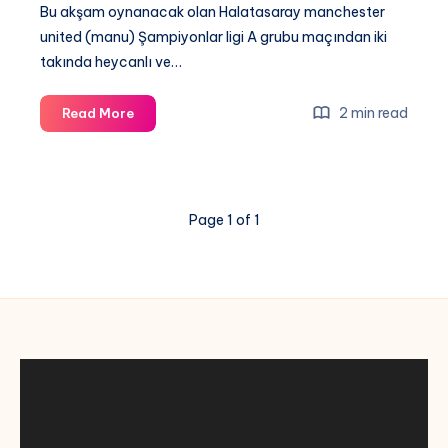
Bu akşam oynanacak olan Halatasaray manchester
united (manu) Şampiyonlar ligi A grubu maçından iki
takında heycanlı ve…
Manchester
2 min read
Read More
united
Galatasaray
Maçı
canlı
Page 1 of 1
izle,
Şifresiz
Exxen
TV
izle,
Taraftarium
24