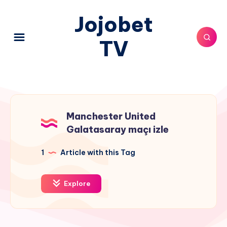
Jojobet
TV
Manchester United
Galatasaray maçı izle
1
Article with this Tag
Explore