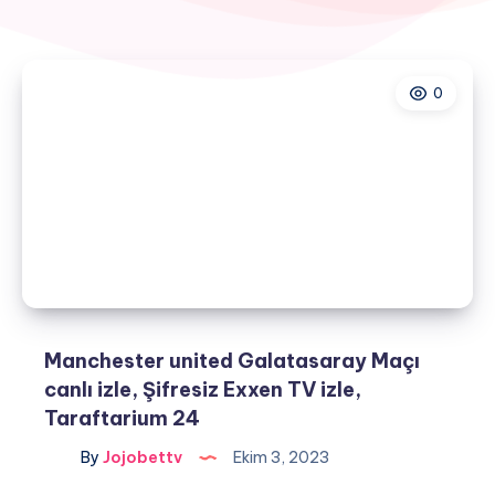
0
Manchester united Galatasaray Maçı
canlı izle, Şifresiz Exxen TV izle,
Taraftarium 24
By
Jojobettv
Ekim 3, 2023