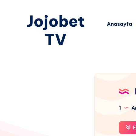
Jojobet
Anasayfa
TV
1
Ar
E