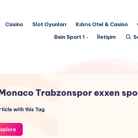
Casino
Slot Oyunları
Kıbrıs Otel & Casino
Bein Sport 1
İletişim
S
Monaco Trabzonspor exxen spo
ticle with this Tag
xplore