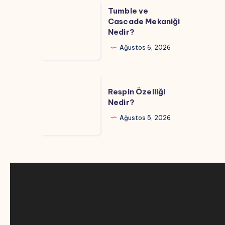
Tumble
Tumble ve
ve
Cascade Mekaniği
Nedir?
Cascade
Mekaniği
Ağustos 6, 2026
Nedir?
Respin
Respin Özelliği
Özelliği
Nedir?
Nedir?
Ağustos 5, 2026