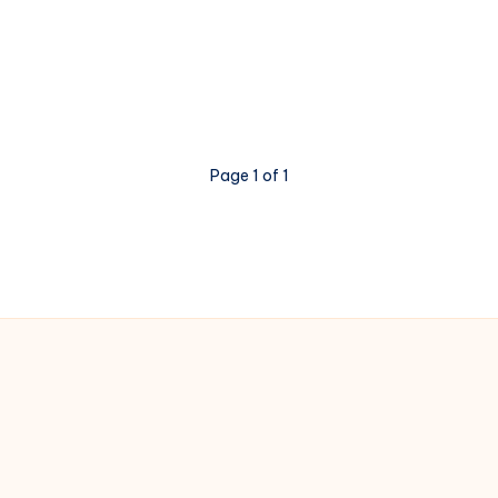
Page 1 of 1