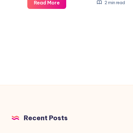
[
Read More
2 min read
Exxen
TV
]
Monaco
Trabzonspor
maçı
canli
izle,
Şifresiz
donmadan,
Selçuk
Sports
HD
Recent Posts
izle