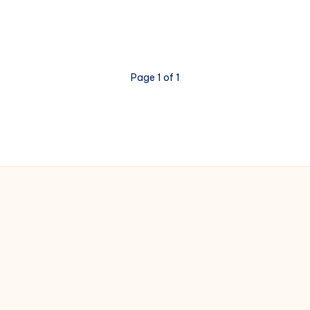
Page 1 of 1