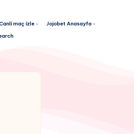
Canli maç izle
Jojobet Anasayfa
earch