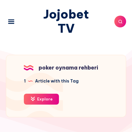
Jojobet
TV
poker oynama rehberi
1
Article with this Tag
Explore