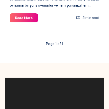
oynanan bir şans oyunudur ve hem şansınızı hem…
Pokere
5 min read
Read More
Yeni
Başlayanlar
İçin
Kapsamlı
Page 1 of 1
Rehber