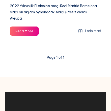
2022 Yılının ilk El clasico maçı Real Madrid Barcelona
Maçı bu akşam oynanacak. Maçı şifresiz olarak
Avrupa…
Real
1 min read
Read More
Madrid
Barcelona
maçı
canli
Page 1 of 1
izle,
El
Clasico
Hangi
Kanalda,
Şifresiz
izle,
Exxen
Spor,
Selcuk