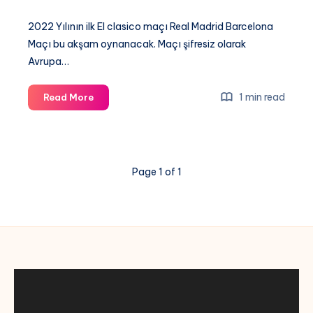
2022 Yılının ilk El clasico maçı Real Madrid Barcelona
Maçı bu akşam oynanacak. Maçı şifresiz olarak
Avrupa…
Real
1 min read
Read More
Madrid
Barcelona
maçı
canli
Page 1 of 1
izle,
El
Clasico
Hangi
Kanalda,
Şifresiz
izle,
Exxen
Spor,