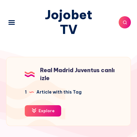
Jojobet
TV
Real Madrid Juventus canlı
izle
1
Article with this Tag
Explore