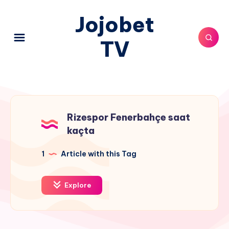
Jojobet
TV
Rizespor Fenerbahçe saat
kaçta
1
Article with this Tag
Explore