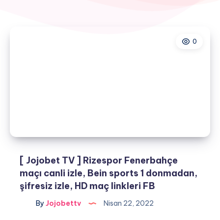
0
[ Jojobet TV ] Rizespor Fenerbahçe
maçı canli izle, Bein sports 1 donmadan,
şifresiz izle, HD maç linkleri FB
By
Jojobettv
Nisan 22, 2022