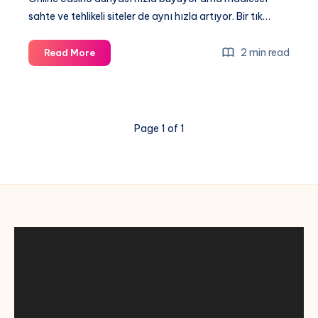
sahte ve tehlikeli siteler de aynı hızla artıyor. Bir tık…
Güvensiz
2 min read
Read More
Online
Casino
Sitesini
10
Page 1 of 1
İşarette
Anında
Tespit
Etme
Rehberi
(2026)