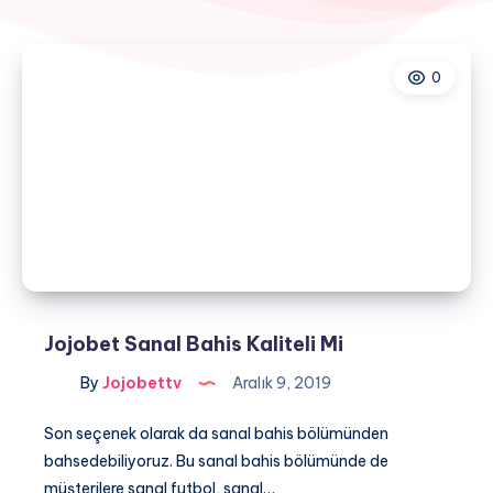
0
Jojobet Sanal Bahis Kaliteli Mi
By
Jojobettv
Aralık 9, 2019
Son seçenek olarak da sanal bahis bölümünden
bahsedebiliyoruz. Bu sanal bahis bölümünde de
müşterilere sanal futbol, sanal…