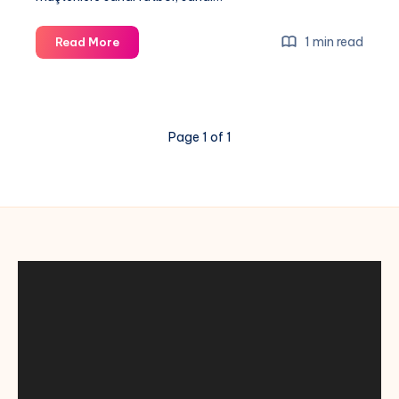
Jojobet
1 min read
Read More
Sanal
Bahis
Kaliteli
Mi
Page 1 of 1