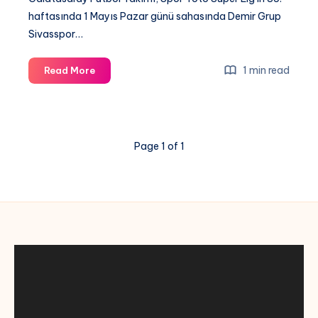
haftasında 1 Mayıs Pazar günü sahasında Demir Grup
Sivasspor…
Galatasaray
1 min read
Read More
Sivasspor
maçı
canli
izle,
Page 1 of 1
Jojobet
tv
bein
sports
şifresiz
izle,
jojo
bet
tv
canli
izle