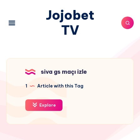
Jojobet
TV
siva gs maçı izle
1
Article with this Tag
Explore