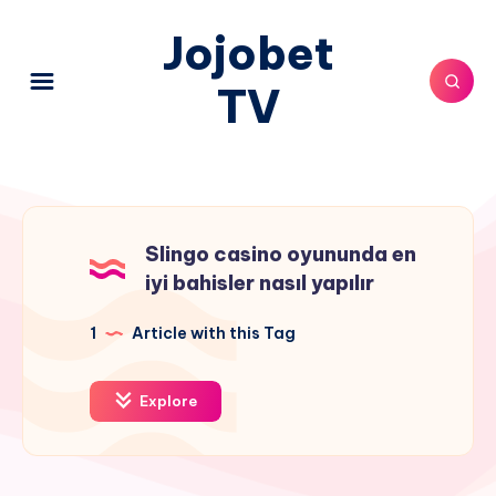
Jojobet
TV
Slingo casino oyununda en
iyi bahisler nasıl yapılır
1
Article with this Tag
Explore