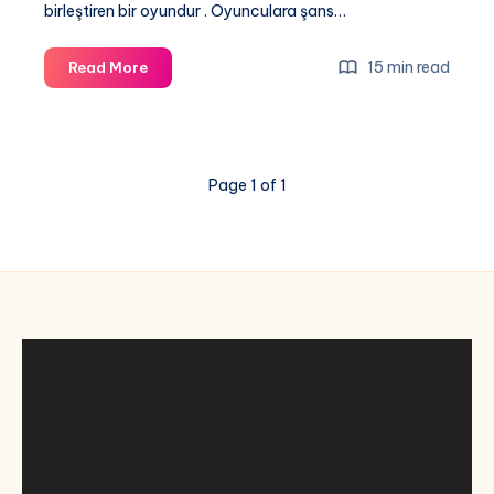
birleştiren bir oyundur . Oyunculara şans…
Slingo
15 min read
Read More
Nedir?
Page 1 of 1