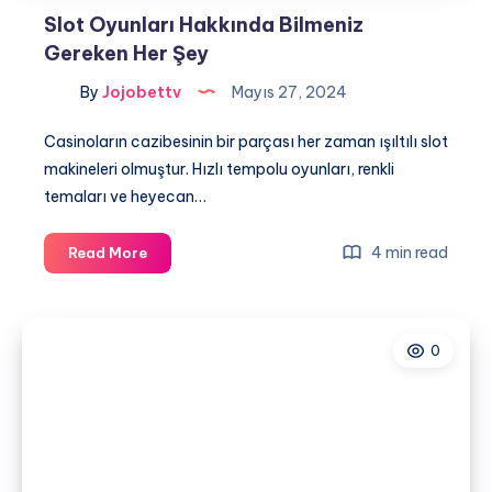
Slot Oyunları Hakkında Bilmeniz
Gereken Her Şey
By
Jojobettv
Mayıs 27, 2024
Casinoların cazibesinin bir parçası her zaman ışıltılı slot
makineleri olmuştur. Hızlı tempolu oyunları, renkli
temaları ve heyecan…
Slot
4 min read
Read More
Oyunları
Hakkında
Bilmeniz
0
Gereken
Her
Şey