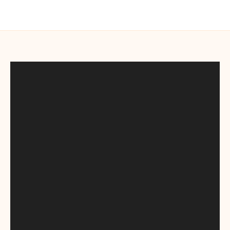
Makinesi
Size
Uygun?