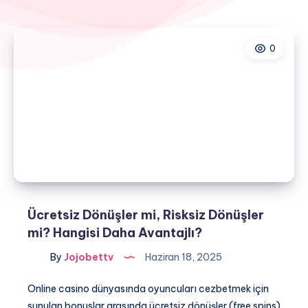
0
Ücretsiz Dönüşler mi, Risksiz Dönüşler
mi? Hangisi Daha Avantajlı?
By
Jojobettv
Haziran 18, 2025
Online casino dünyasında oyuncuları cezbetmek için
sunulan bonuslar arasında ücretsiz dönüşler (free spins)