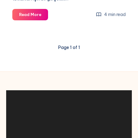
Canlı
4 min read
Read More
Maçları
Nereden
İzleyebilirim?
Page 1 of 1