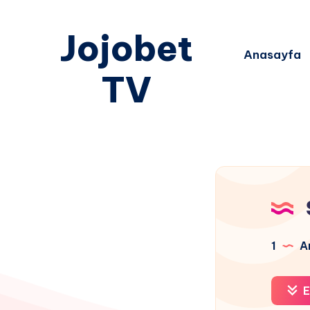
Jojobet
Anasayfa
TV
1
Ar
E