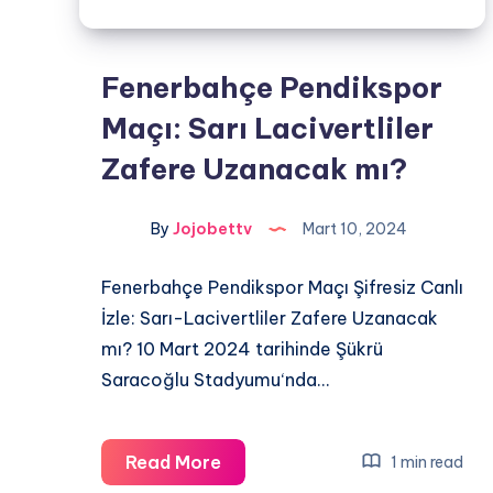
Fenerbahçe Pendikspor
Maçı: Sarı Lacivertliler
Zafere Uzanacak mı?
By
Jojobettv
Mart 10, 2024
Fenerbahçe Pendikspor Maçı Şifresiz Canlı
İzle: Sarı-Lacivertliler Zafere Uzanacak
mı? 10 Mart 2024 tarihinde Şükrü
Saracoğlu Stadyumu‘nda…
Fenerbahçe
Read More
1 min read
Pendikspor