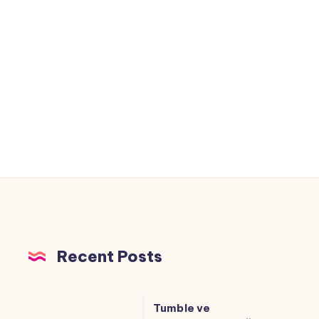
Maçı:
Sarı
Lacivertliler
Zafere
Uzanacak
mı?
Recent Posts
Tumble
Tumble ve