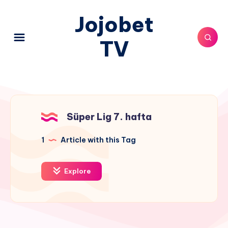
Jojobet
TV
Süper Lig 7. hafta
1
Article with this Tag
Explore