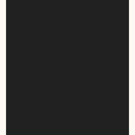
Muhtemel
11’ler