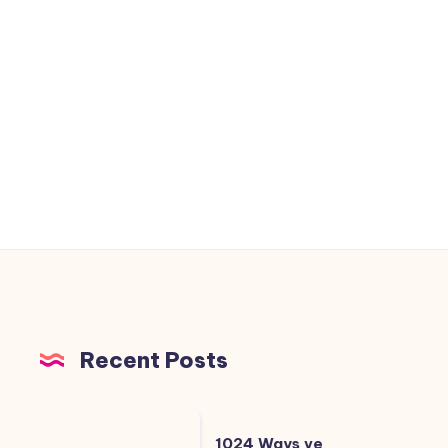
Hakkında
Bilmeniz
Gereken
Her
Şey
Recent Posts
1024
1024 Ways ve