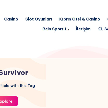
Casino
Slot Oyunları
Kıbrıs Otel & Casino
Bein Sport 1
İletişim
S
Survivor
ticle with this Tag
xplore