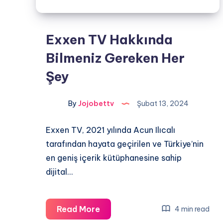
Exxen TV Hakkında
Bilmeniz Gereken Her
Şey
By
Jojobettv
Şubat 13, 2024
Exxen TV, 2021 yılında Acun Ilıcalı
tarafından hayata geçirilen ve Türkiye’nin
en geniş içerik kütüphanesine sahip
dijital…
Exxen
Read More
4 min read
TV