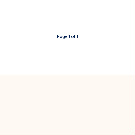
Page 1 of 1