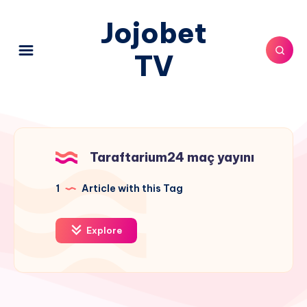
Jojobet
TV
Taraftarium24 maç yayını
1
Article with this Tag
Explore