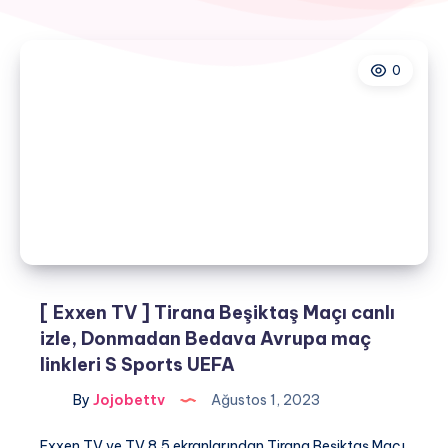
0
[ Exxen TV ] Tirana Beşiktaş Maçı canlı
izle, Donmadan Bedava Avrupa maç
linkleri S Sports UEFA
By
Jojobettv
Ağustos 1, 2023
Exxen TV ve TV 8,5 ekranlarından Tirana Beşiktaş Maçı