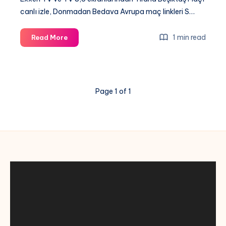
canlı izle, Donmadan Bedava Avrupa maç linkleri S…
[
1 min read
Read More
Exxen
TV
]
Tirana
Page 1 of 1
Beşiktaş
Maçı
canlı
izle,
Donmadan
Bedava
Avrupa
maç
linkleri
S
Sports
UEFA