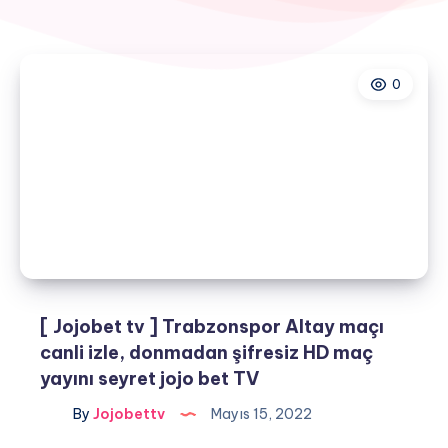
0
[ Jojobet tv ] Trabzonspor Altay maçı
canli izle, donmadan şifresiz HD maç
yayını seyret jojo bet TV
By
Jojobettv
Mayıs 15, 2022