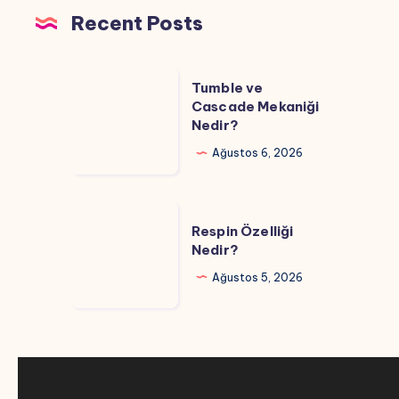
TV
Recent Posts
Tumble
Tumble ve
ve
Cascade Mekaniği
Nedir?
Cascade
Mekaniği
Ağustos 6, 2026
Nedir?
Respin
Respin Özelliği
Özelliği
Nedir?
Nedir?
Ağustos 5, 2026