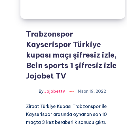
Trabzonspor
Kayserispor Türkiye
kupası maçı şifresiz izle,
Bein sports 1 şifresiz izle
Jojobet TV
By
Jojobettv
Nisan 19, 2022
Ziraat Türkiye Kupası Trabzonspor ile
Kayserispor arasında oynanan son 10
maçta 3 kez beraberlik sonucu çıktı.