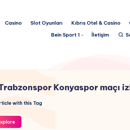
Casino
Slot Oyunları
Kıbrıs Otel & Casino
Bein Sport 1
İletişim
S
Trabzonspor Konyaspor maçı iz
ticle with this Tag
xplore