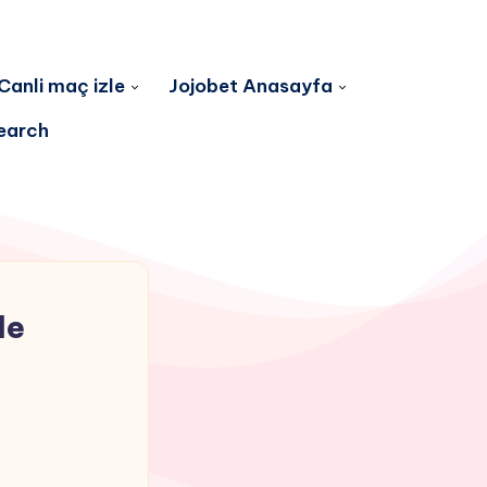
Canli maç izle
Jojobet Anasayfa
earch
le