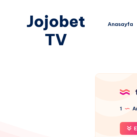
Jojobet
Anasayfa
TV
1
Ar
E