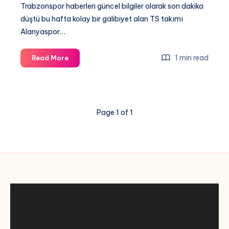
Trabzonspor haberleri güncel bilgiler olarak son dakika
düştü bu hafta kolay bir galibiyet alan TS takımı
Alanyaspor…
[
1 min read
Read More
Bein
sport
1
]
Page 1 of 1
Alanyaspor
–
Trabzonspor
canli
Donmadan
izle
şifresiz