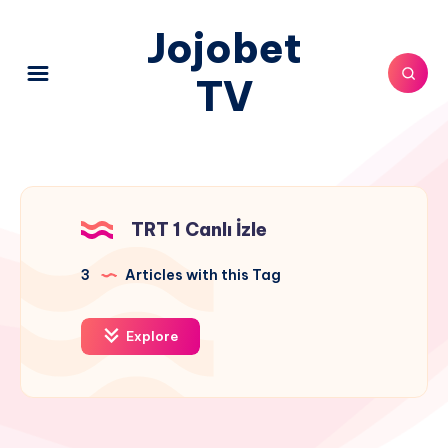
Jojobet
TV
TRT 1 Canlı İzle
3
Articles with this Tag
Explore